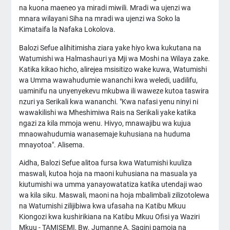
na kuona maeneo ya miradi miwili. Mradi wa ujenzi wa
mnara wilayani Siha na mradi wa ujenzi wa Soko la
Kimataifa la Nafaka Lokolova.
Balozi Sefue alihitimisha ziara yake hiyo kwa kukutana na
Watumishi wa Halmashauri ya Mji wa Moshi na Wilaya zake.
Katika kikao hicho, alirejea msisitizo wake kuwa, Watumishi
wa Umma wawahudumie wananchi kwa weledi, uadilifu,
uaminifu na unyenyekevu mkubwa ili waweze kutoa taswira
nzuri ya Serikali kwa wananchi. "Kwa nafasi yenu ninyi ni
wawakilishi wa Mheshimiwa Rais na Serikali yake katika
ngazi za kila mmoja wenu. Hivyo, mnawajibu wa kujua
mnaowahudumia wanasemaje kuhusiana na huduma
mnayotoa". Alisema.
Aidha, Balozi Sefue alitoa fursa kwa Watumishi kuuliza
maswali, kutoa hoja na maoni kuhusiana na masuala ya
kiutumishi wa umma yanayowatatiza katika utendaji wao
wa kila siku. Maswali, maoni na hoja mbalimbali zilizotolewa
na Watumishi zilijibiwa kwa ufasaha na Katibu Mkuu
Kiongozi kwa kushirikiana na Katibu Mkuu Ofisi ya Waziri
Mkuu - TAMISEMI, Bw. Jumanne A. Sagini pamoja na