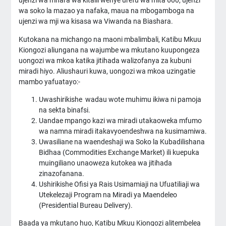
ujenzi wa mnara wa kitalii wenye urefu wa mita 600, ujenzi
wa soko la mazao ya nafaka, maua na mbogamboga na
ujenzi wa mji wa kisasa wa Viwanda na Biashara.
Kutokana na michango na maoni mbalimbali, Katibu Mkuu
Kiongozi aliungana na wajumbe wa mkutano kuupongeza
uongozi wa mkoa katika jitihada walizofanya za kubuni
miradi hiyo. Aliushauri kuwa, uongozi wa mkoa uzingatie
mambo yafuatayo:-
Uwashirikishe wadau wote muhimu ikiwa ni pamoja
na sekta binafsi.
Uandae mpango kazi wa miradi utakaoweka mfumo
wa namna miradi itakavyoendeshwa na kusimamiwa.
Uwasiliane na waendeshaji wa Soko la Kubadilishana
Bidhaa (Commodities Exchange Market) ili kuepuka
muingiliano unaoweza kutokea wa jitihada
zinazofanana.
Ushirikishe Ofisi ya Rais Usimamiaji na Ufuatiliaji wa
Utekelezaji Program na Miradi ya Maendeleo
(Presidential Bureau Delivery).
Baada ya mkutano huo, Katibu Mkuu Kiongozi alitembelea