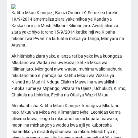
Katibu Mkuu Kiongozi, Balozi Ombeni Y. Sefue leo tarehe
19/9/2014 amemaliza ziara yake mikoa ya Kanda ya
Kaskazini mjini Moshi Mkoani Kilimanjaro. Awali, alianza
ziara yake hiyo tarehe 15/9/2014 katika mji wa Kibaha
mkoani wa Pwani na kufuatia mikoa ya Tanga, Manyara na
Arusha.
Akihitimisha ziara yake, alianza ratiba yake kwa kuongoza
Mkutano wa Wadau wa uwekezaji katika Mkoa wa
Kilimanjaro. Miongoni mwa wadau muhimu waliohudhuria
mkutano huo ni pamoja na Katibu Mkuu wa Wizara ya
Nishati na Madini, Ndugu Eliakim Maswi na wawakilishi
kutoka Tume ya Mipango, Wizara za Ujenzi, Uchukuzi, Kilimo,
Chakula na Ushirika, Fedha na Ofisi ya Waziri Mkuu.
Akimkaribisha Katibu Mkuu Kiongozi kuongoza Mkutano
huo, Mkuu wa Mkoa wa Kilimanjaro Mhe. Leonidas Gama
alisema kuwa, lengo la mkutano huo ni kupata mawazo,
maoni na michango ya wadau kwa ajili ya kuboresha
maandiko ya miradi iliyobuniwa na mkoa. Miradi hiyo ni;