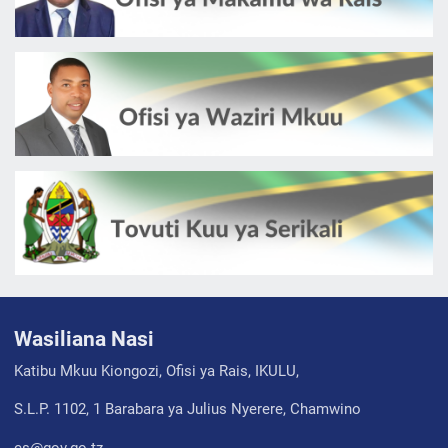
Wasiliana Nasi
Katibu Mkuu Kiongozi, Ofisi ya Rais, IKULU,
S.L.P. 1102, 1 Barabara ya Julius Nyerere, Chamwino
cs@gov.go.tz