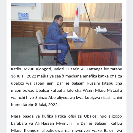
Katibu Mkuu Kiongozi, Balozi Hussein A. Kattanga leo tarehe
16 Julai, 2022 majira ya saa 8 machana amefika katika ofisi za
ubalozi wa Japan jijini Dar es Salaam kusaini kitabu cha
maombolezo Ubalozi kufuatia kifo cha Waziri Mkuu Mstaafu
wa nchi hiyo Shinzo Abe aliyeuawa kwa kupigwa risasi nchini
humo tarehe 8 Julai, 2022.
Mara baada ya kufika katika ofisi za Ubalozi huo zilizopo
barabara ya Ali Hassan Mwinyi jijini Dar es Salaam, Katibu
Mkuu Kiongozi alipokelewa na mwenyeji wake Balozi wa