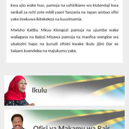
kwa ujio wake huo, pamoja na ushirikiano wa kiutendaji kwa
serikali za nchi zote mbili yaani Tanzania na Japan ambao ofisi
yake imekuwa ikitekeleza na kuusimamia.
Mwisho Katibu Mkuu Kiongozi pamoja na ujumbe wake
waliagana na Balozi Misawa pamoja na maofisa wengine wa
ubalozini hapo na kurudi ofisini kwake Ikulu jijini Dar es
Salaam kuendelea na majukumu yake.