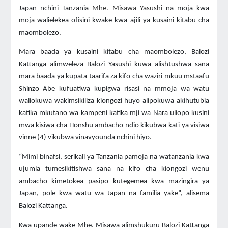
Japan nchini Tanzania
Mhe. Misawa Yasushi
na moja kwa
moja walielekea ofisini kwake kwa ajili ya kusaini kitabu cha
maombolezo.
Mara baada ya kusaini kitabu cha maombolezo, Balozi
Kattanga alimweleza Balozi Yasushi kuwa alishtushwa sana
mara baada ya kupata taarifa za kifo cha waziri mkuu mstaafu
Shinzo Abe kufuatiwa kupigwa risasi na mmoja wa watu
waliokuwa wakimsikiliza kiongozi huyo alipokuwa akihutubia
katika mkutano wa kampeni katika mji wa Nara uliopo kusini
mwa kisiwa cha Honshu ambacho ndio kikubwa kati ya visiwa
vinne (4) vikubwa vinavyounda nchini hiyo.
“Mimi binafsi, serikali ya Tanzania pamoja na watanzania kwa
ujumla tumesikitishwa sana na kifo cha kiongozi wenu
ambacho kimetokea pasipo kutegemea kwa mazingira ya
Japan, pole kwa watu wa Japan na familia yake”, alisema
Balozi Kattanga.
Kwa upande wake Mhe. Misawa alimshukuru Balozi Kattanga