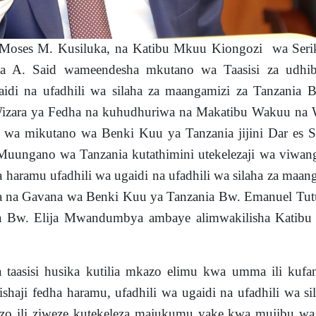
Moses M. Kusiluka, na Katibu Mkuu Kiongozi wa Serik
a A. Said wameendesha mkutano wa Taasisi za udhib
gaidi na ufadhili wa silaha za maangamizi za Tanzania B
Wizara ya Fedha na kuhudhuriwa na Makatibu Wakuu na
i wa mikutano wa Benki Kuu ya Tanzania jijini Dar es S
ya Muungano wa Tanzania kutathimini utekelezaji wa viwa
a haramu ufadhili wa ugaidi na ufadhili wa silaha za maan
a na Gavana wa Benki Kuu ya Tanzania Bw. Emanuel Tut
 Bw. Elija Mwandumbya ambaye alimwakilisha Katib
a taasisi husika kutilia mkazo elimu kwa umma ili kufan
sishaji fedha haramu, ufadhili wa ugaidi na ufadhili wa si
izo ili ziweze kutekeleza majukumu yake kwa mujibu wa 