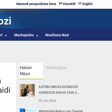
Maswali yanayoulizwa Sana
Kiswahili
English
ozi
ri
Machapisho
Wasiliana Nasi
Habari
Matangazo
Mpya
a
KATIBU MKUU KIONGOZI
idi
AONGOZA KIKAO CHA 3...
02 Jun 2026
Watendaji Wakuu wa Taasisi