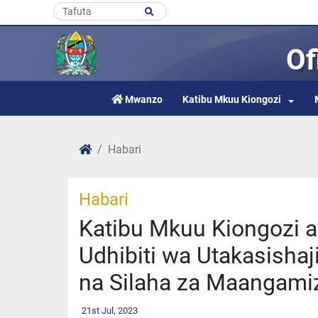
Of
Mwanzo
Katibu Mkuu Kiongozi
Habari
Habari
Katibu Mkuu Kiongozi 
Udhibiti wa Utakasishaj
na Silaha za Maangami
21st Jul, 2023