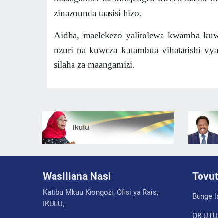
zinazounda taasisi hizo.
Aidha, maelekezo yalitolewa kwamba kuw
nzuri na kuweza kutambua vihatarishi vya
silaha za maangamizi.
Wasiliana Nasi
Tovut
Katibu Mkuu Kiongozi, Ofisi ya Rais,
Bunge l
IKULU,
OR-UTU