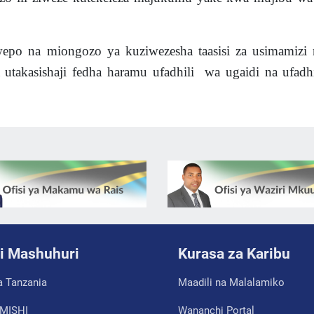
epo na miongozo ya kuziwezesha taasisi za usimamizi
 utakasishaji fedha haramu ufadhili wa ugaidi na ufadh
i Mashuhuri
Kurasa za Karibu
a Tanzania
Maadili na Malalamiko
MISHI
Wananchi Portal