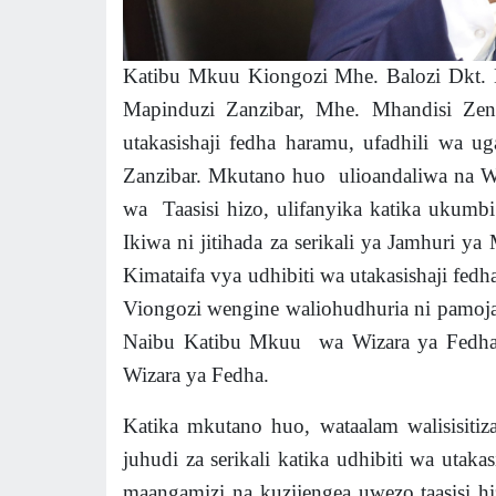
Katibu Mkuu Kiongozi Mhe. Balozi Dkt. 
Mapinduzi Zanzibar, Mhe. Mhandisi Zen
utakasishaji fedha haramu, ufadhili wa u
Zanzibar. Mkutano huo ulioandaliwa na 
wa Taasisi hizo, ulifanyika katika ukumb
Ikiwa ni jitihada za serikali ya Jamhuri 
Kimataifa vya udhibiti wa utakasishaji fedh
Viongozi wengine waliohudhuria ni pamoj
Naibu Katibu Mkuu wa Wizara ya Fedha
Wizara ya Fedha.
Katika mkutano huo, wataalam walisisitiz
juhudi za serikali katika udhibiti wa utaka
maangamizi na kuzijengea uwezo taasisi h