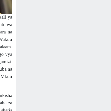
ali ya
iti wa
ara na
 Wakuu
alaam.
ngo vya
gamizi.
uba na
u Mkuu
ikisha
laha za
sheria