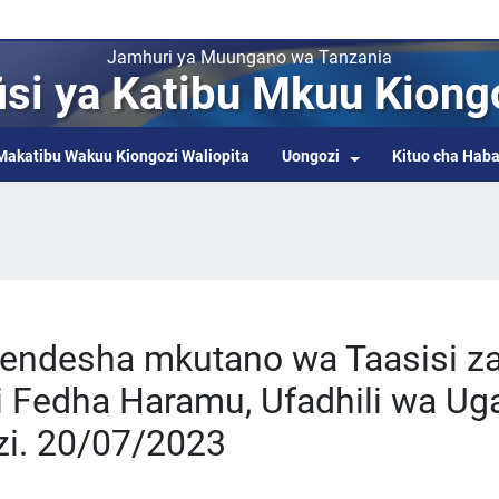
Jamhuri ya Muungano wa Tanzania
isi ya Katibu Mkuu Kiong
Makatibu Wakuu Kiongozi Waliopita
Uongozi
Kituo cha Haba
aendesha mkutano wa Taasisi z
i Fedha Haramu, Ufadhili wa Uga
zi. 20/07/2023