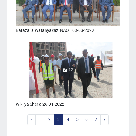
Baraza la Wafanyakazi NAOT 03-03-2022
12
Wiki ya Sheria 26-01-2022
‹
1
2
3
4
5
6
7
›