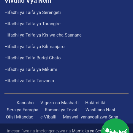
Vivutio Vya Nchi
Hifadhi ya Taifa ya Serengeti
Hifadhi ya Taifa ya Tarangire
Hifadhi ya Taifa ya Kisiwa cha Saanane
Hifadhi ya Taifa ya Kilimanjaro
Hifadhi ya Taifa Burigi-Chato
Hifadhi ya Taifa ya Mikumi
Hifadhi za Taifa Tanzania
Kanusho
Vigezo na Masharti
Hakimiliki
Sera ya Faragha
Ramani ya Tovuti
Wasiliana Nasi
Ofisi Mtandao
e-Viballi
Maswali yanayoulizwa Sana
Imesanifiwa na Imetengenezwa na
Mamlaka ya Serikali Mtandao