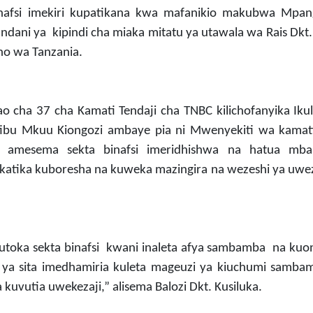
binafsi imekiri kupatikana kwa mafanikio makubwa Mpa
dani ya kipindi cha miaka mitatu ya utawala wa Rais Dkt
no wa Tanzania.
cha 37 cha Kamati Tendaji cha TNBC kilichofanyika Ikulu
atibu Mkuu Kiongozi ambaye pia ni Mwenyekiti wa kamati
 amesema sekta binafsi imeridhishwa na hatua mbal
ta katika kuboresha na kuweka mazingira na wezeshi ya uwe
kutoka sekta binafsi kwani inaleta afya sambamba na kuo
 ya sita imedhamiria kuleta mageuzi ya kiuchumi samba
kuvutia uwekezaji,” alisema Balozi Dkt. Kusiluka.