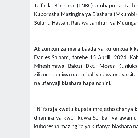
Taifa la Biashara (TNBC) ambapo sekta 
Kuboresha Mazingira ya Biashara (Mkumbi) n
Suluhu Hassan, Rais wa Jamhuri ya Muunga
Akizungumza mara baada ya kufungua kikao 
Dar es Salaam, tarehe 15 Aprili, 2024, K
Mheshimiwa Balozi Dkt. Moses Kusiluka
zilizochukuliwa na serikali ya awamu ya si
na ufanyaji biashara hapa nchini.
“Ni faraja kwetu kupata mrejesho chanya 
dhamira ya kweli kuwa Serikali ya awamu
kuboresha mazingira ya kufanya biashara na 