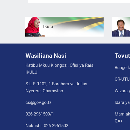
Wasiliana Nasi
Tovut
Katibu Mkuu Kiongozi, Ofisi ya Rais,
Bunge l
IKULU,
OR-UTU
S.L.P. 1102, 1 Barabara ya Julius
Nyerere, Chamwino
Wizara 
cs@gov.go.tz
Idara y
026-2961500/1
Mamlaka
GA)
Nukushi: 026-2961502