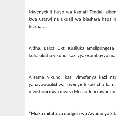
Mwenyekiti huyo wa Kamati Tendaji alisem
kwa ustawi na ukuaji wa biashara hapa nc
Biashara.
Aidha, Balozi Dkt. Kusiluka ameliponge
kuhakikisha vikundi kazi vyake ambavyo mak
Alisema vikundi kazi vimefanya kazi n
yanayowasilishwa kwenye kikao cha kam
mwishoni mwa mwezi Mei au Juni mwanzoni
“Miaka mitatu ya uongozi wa Awamu ya Sit