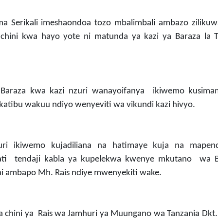
a Serikali imeshaondoa tozo mbalimbali ambazo zilikuw
hini kwa hayo yote ni matunda ya kazi ya Baraza la Ta
za Baraza kwa kazi nzuri wanayoifanya ikiwemo kusima
atibu wakuu ndiyo wenyeviti wa vikundi kazi hivyo.
zuri ikiwemo kujadiliana na hatimaye kuja na mapen
ati tendaji kabla ya kupelekwa kwenye mkutano wa 
 ambapo Mh. Rais ndiye mwenyekiti wake.
a chini ya Rais wa Jamhuri ya Muungano wa Tanzania Dkt.