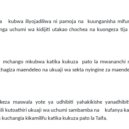
da kubwa iliyojadiliwa ni pamoja na kuunganisha mif
nga uchumi wa kidijiti utakao chochea na kuongeza tija 
oa mchango mkubwa katika kukuza pato la mwananchi
agiza maendeleo na ukuaji wa sekta nyingine za maende
eza maswala yote ya udhibiti yahakikishe yanadhibiti
 ili kutoathiri ukuaji wa uchumi sambamba na kufanya ka
a kuchangia kikamilifu katika kukuza pato la Taifa.