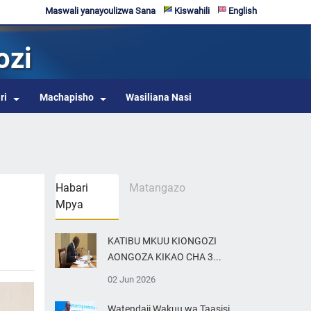
Maswali yanayoulizwa Sana
Kiswahili
English
ozi
ri
Machapisho
Wasiliana Nasi
Habari
Matangazo
Mpya
KATIBU MKUU KIONGOZI
AONGOZA KIKAO CHA 3...
02 Jun 2026
Watendaji Wakuu wa Taasisi