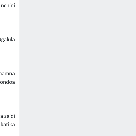
nchini
galula
 namna
uondoa
 zaidi
katika