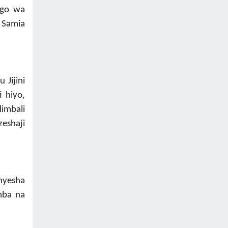
ngo wa
. Samia
 Jijini
 hiyo,
imbali
zeshaji
nyesha
mba na