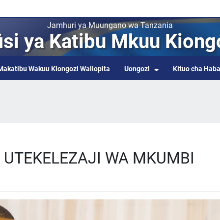
Jamhuri ya Muungano wa Tanzania
isi ya Katibu Mkuu Kiong
Makatibu Wakuu Kiongozi Waliopita
Uongozi
Kituo cha Haba
U UTEKELEZAJI WA MKUMBI