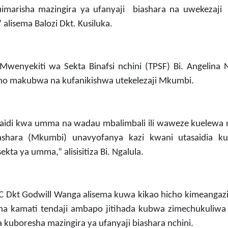
marisha mazingira ya ufanyaji biashara na uwekezaji 
alisema Balozi Dkt. Kusiluka.
nyekiti wa Sekta Binafsi nchini (TPSF) Bi. Angelina N
ho makubwa na kufanikishwa utekelezaji Mkumbi.
 zaidi kwa umma na wadau mbalimbali ili waweze kuelewa
shara (Mkumbi) unavyofanya kazi kwani utasaidia k
ta ya umma,” alisisitiza Bi. Ngalula.
 Dkt Godwill Wanga alisema kuwa kikao hicho kimeangazia
cha kamati tendaji ambapo jitihada kubwa zimechukuliwa 
 kuboresha mazingira ya ufanyaji biashara nchini.