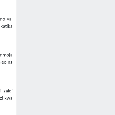
umo ya
katika
 mmoja
leo na
 zaidi
zi kwa