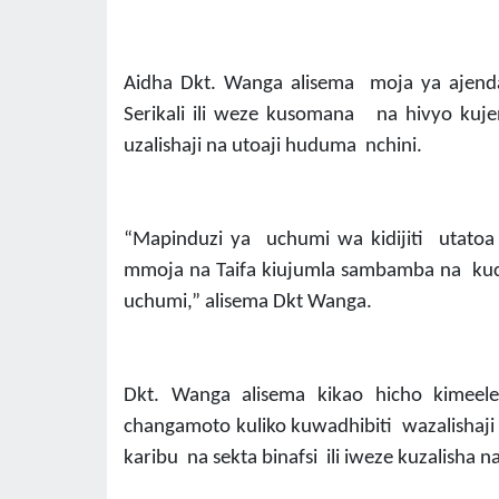
Aidha Dkt. Wanga alisema moja ya ajen
Serikali ili weze kusomana na hivyo kuje
uzalishaji na utoaji huduma nchini.
“Mapinduzi ya uchumi wa kidijiti utat
mmoja na Taifa kiujumla sambamba na kuch
uchumi,” alisema Dkt Wanga.
Dkt. Wanga alisema kikao hicho kimeelek
changamoto kuliko kuwadhibiti wazalishaji
karibu na sekta binafsi ili iweze kuzalisha n