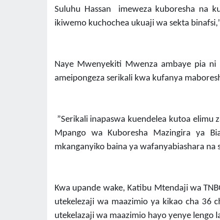
Suluhu Hassan imeweza kuboresha na kui
ikiwemo kuchochea ukuaji wa sekta binafsi,” 
Naye Mwenyekiti Mwenza ambaye pia ni Mwe
ameipongeza serikali kwa kufanya mabores
”Serikali inapaswa kuendelea kutoa elimu
Mpango wa Kuboresha Mazingira ya Bia
mkanganyiko baina ya wafanyabiashara na sek
Kwa upande wake, Katibu Mtendaji wa TNBC
utekelezaji wa maazimio ya kikao cha 36 
utekelazaji wa maazimio hayo yenye lengo la