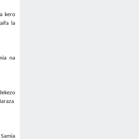
a kero
ifa la
mia na
dekezo
Baraza
 Samia